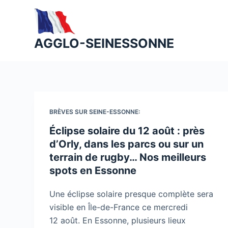
P
a
s
AGGLO-SEINESSONNE
s
e
r
a
u
BRÈVES SUR SEINE-ESSONNE:
c
Éclipse solaire du 12 août : près
o
d’Orly, dans les parcs ou sur un
n
terrain de rugby… Nos meilleurs
t
spots en Essonne
e
n
Une éclipse solaire presque complète sera
u
visible en Île-de-France ce mercredi
12 août. En Essonne, plusieurs lieux