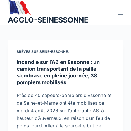
P
a
AGGLO-SEINESSONNE
s
s
e
r
a
BRÈVES SUR SEINE-ESSONNE:
u
Incendie sur l’A6 en Essonne : un
c
camion transportant de la paille
o
s’embrase en pleine journée, 38
pompiers mobilisés
n
t
Près de 40 sapeurs-pompiers d’Essonne et
e
de Seine-et-Marne ont été mobilisés ce
n
mardi 4 août 2026 sur l’autoroute A6, à
u
hauteur d’Auvernaux, en raison d’un feu de
poids lourd. Aller à la sourceLe but de